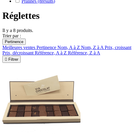
Pralinés
(8
results
)
Réglettes
Il y a 8 produits.
Trier par :
Pertinence
Meilleures ventes
Pertinence
Nom, A à Z
Nom, Z à A
Prix, croissant
Prix, décroissant
Référence, A à Z
Référence, Z à A

Filtrer