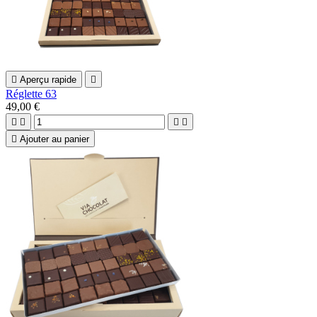

Aperçu rapide

Réglette 63
49,00 €





Ajouter au panier