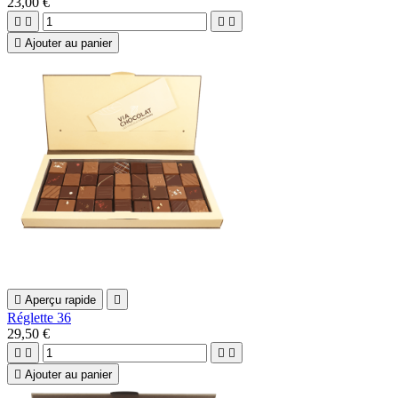
23,00 €





Ajouter au panier

Aperçu rapide

Réglette 36
29,50 €





Ajouter au panier