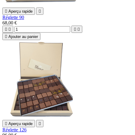

Aperçu rapide

Réglette 90
68,00 €





Ajouter au panier

Aperçu rapide

Réglette 126