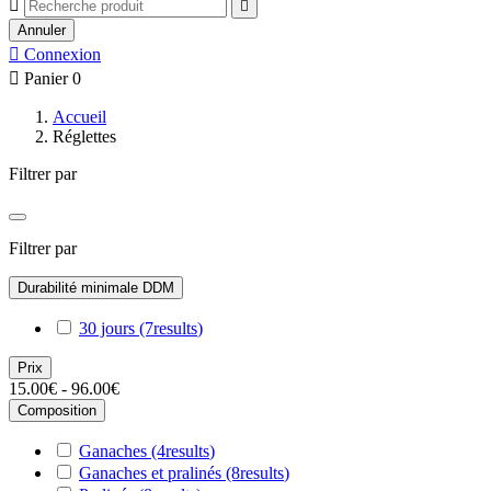


Annuler

Connexion

Panier
0
Accueil
Réglettes
Filtrer par
Filtrer par
Durabilité minimale DDM
30 jours
(7
results
)
Prix
15.00€ - 96.00€
Composition
Ganaches
(4
results
)
Ganaches et pralinés
(8
results
)