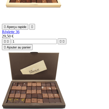

Aperçu rapide

Réglette 36
29,50 €





Ajouter au panier