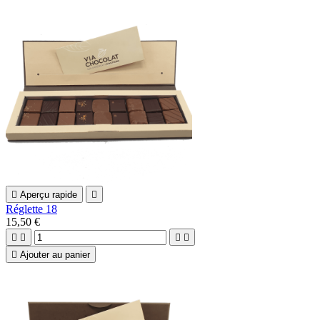

Aperçu rapide

Réglette 18
15,50 €





Ajouter au panier