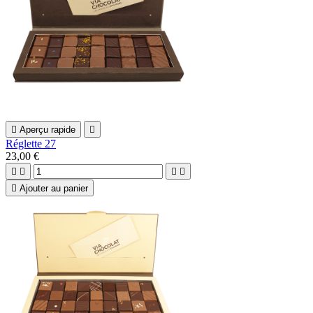

Aperçu rapide

Réglette 27
23,00 €





Ajouter au panier