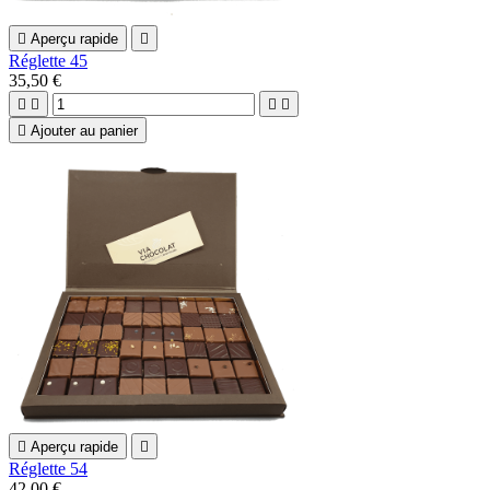

Aperçu rapide

Réglette 45
35,50 €





Ajouter au panier

Aperçu rapide

Réglette 54
42,00 €