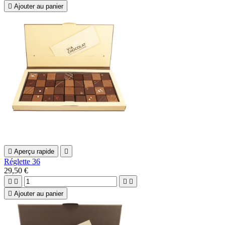

Ajouter au panier

Aperçu rapide

Réglette 36
29,50 €





Ajouter au panier