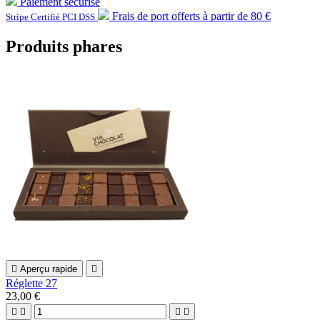
Paiement sécurisé
Frais de port offerts à partir de 80 €
Stripe Certifié PCI DSS
Produits phares

Aperçu rapide

Réglette 27
23,00 €



