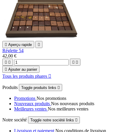

Aperçu rapide

Réglette 54
42,00 €





Ajouter au panier
Tous les produits phares

Produits
Toggle produits links

Promotions
Nos promotions
Nouveaux produits
Nos nouveaux produits
Meilleures ventes
Nos meilleures ventes
Notre société
Toggle notre société links

Livraison et paiement
Nos conditions de livraison