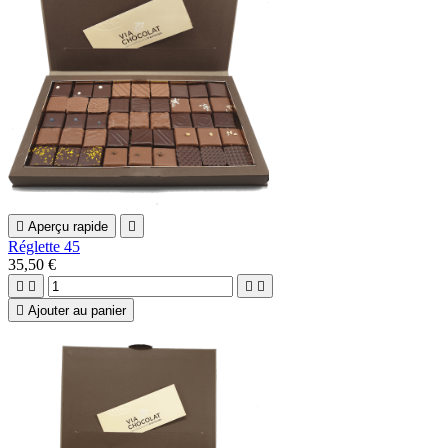

Aperçu rapide

Réglette 45
35,50 €





Ajouter au panier