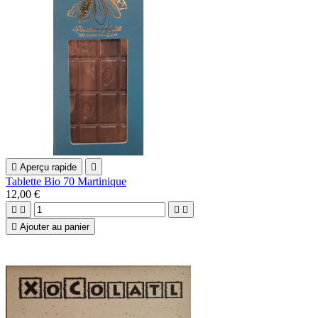

Aperçu rapide

Tablette Bio 70 Martinique
12,00 €





Ajouter au panier