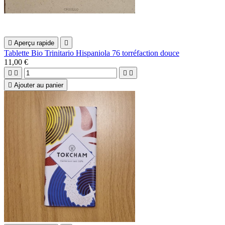

Aperçu rapide

Tablette Bio Trinitario Hispaniola 76 torréfaction douce
11,00 €





Ajouter au panier