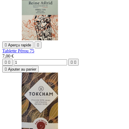

Aperçu rapide

Tablette Pérou 75
7,00 €





Ajouter au panier