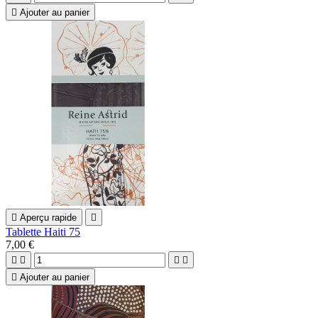

Ajouter au panier

Aperçu rapide

Tablette Haiti 75
7,00 €





Ajouter au panier