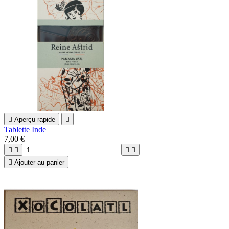

Aperçu rapide

Tablette Inde
7,00 €





Ajouter au panier