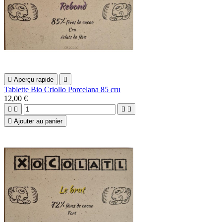

Aperçu rapide

Tablette Bio Criollo Porcelana 85 cru
12,00 €





Ajouter au panier