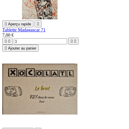

Aperçu rapide

Tablette Madagascar 71
7,00 €





Ajouter au panier