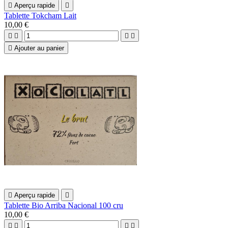

Aperçu rapide

Tablette Tokcham Lait
10,00 €





Ajouter au panier

Aperçu rapide

Tablette Bio Arriba Nacional 100 cru
10,00 €



