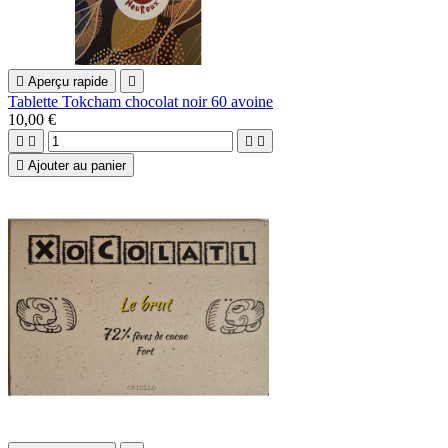

Aperçu rapide

Tablette Tokcham chocolat noir 60 avoine
10,00 €





Ajouter au panier