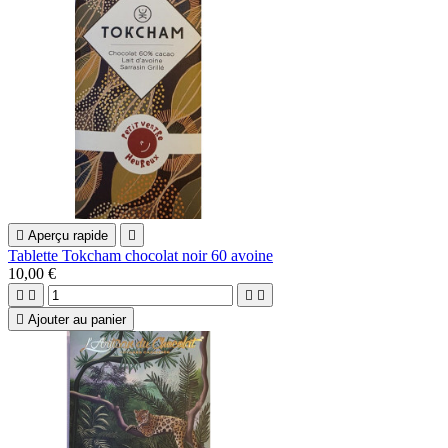

Aperçu rapide

Tablette Tokcham chocolat noir 60 avoine
10,00 €





Ajouter au panier