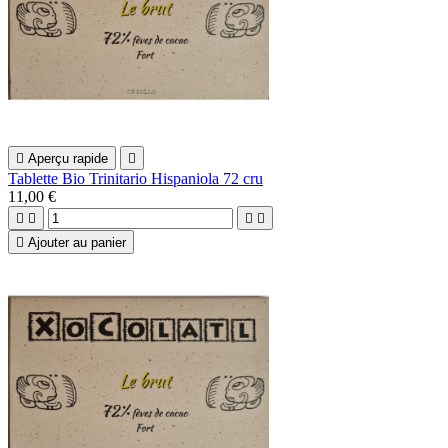

Aperçu rapide

Tablette Bio Trinitario Hispaniola 72 cru
11,00 €





Ajouter au panier