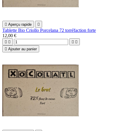

Aperçu rapide

Tablette Bio Criollo Porcelana 72 torréfaction forte
12,00 €





Ajouter au panier