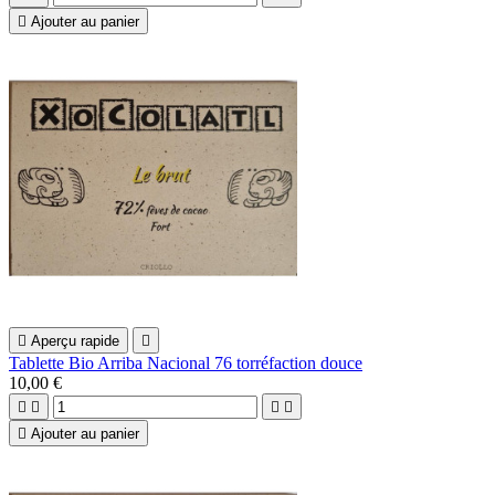

Ajouter au panier

Aperçu rapide

Tablette Bio Arriba Nacional 76 torréfaction douce
10,00 €





Ajouter au panier