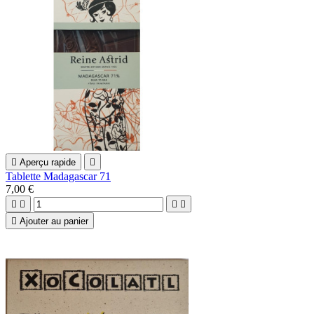

Aperçu rapide

Tablette Madagascar 71
7,00 €





Ajouter au panier