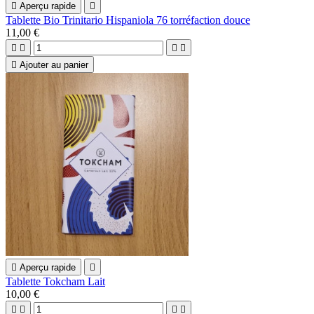

Aperçu rapide

Tablette Bio Trinitario Hispaniola 76 torréfaction douce
11,00 €





Ajouter au panier

Aperçu rapide

Tablette Tokcham Lait
10,00 €



