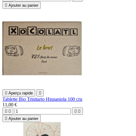

Ajouter au panier

Aperçu rapide

Tablette Bio Trinitario Hispaniola 100 cru
11,00 €





Ajouter au panier