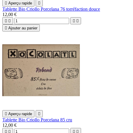

Aperçu rapide

Tablette Bio Criollo Porcelana 76 torréfaction douce
12,00 €





Ajouter au panier

Aperçu rapide

Tablette Bio Criollo Porcelana 85 cru
12,00 €



