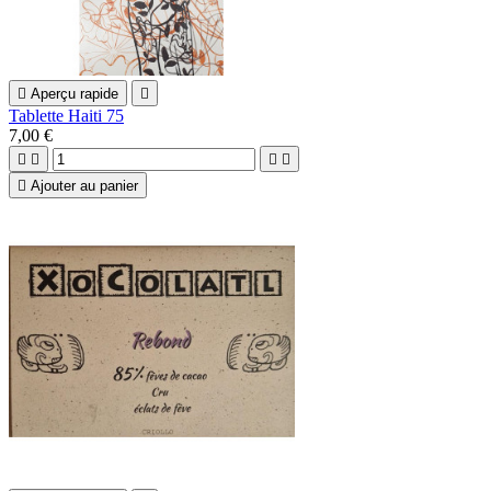

Aperçu rapide

Tablette Haiti 75
7,00 €





Ajouter au panier