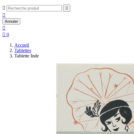



Annuler


0
Accueil
Tablettes
Tablette Inde