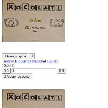

Aperçu rapide

Tablette Bio Arriba Nacional 100 cru
10,00 €





Ajouter au panier