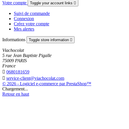
Votre compte
Toggle your account links

Suivi de commande
Connexion
Créez votre compte
Mes alertes
Informations
Toggle store information

Viachocolat
5 rue Jean Baptiste Pigalle
75009 PARIS
France

0680181659

service-client@viachocolat.com
© 2026 - Logiciel e-commerce par PrestaShop™
Chargement...
Retour en haut