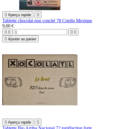

Aperçu rapide

Tablette chocolat non conché 78 Criollo Mexique
9,00 €





Ajouter au panier

Aperçu rapide

Tablette Bio Arriba Nacional 72 torréfaction forte