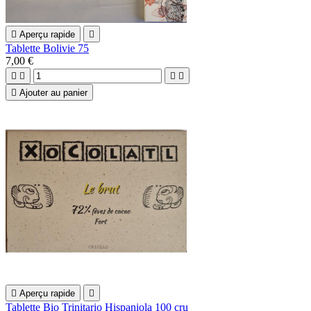

Aperçu rapide

Tablette Bolivie 75
7,00 €





Ajouter au panier

Aperçu rapide

Tablette Bio Trinitario Hispaniola 100 cru