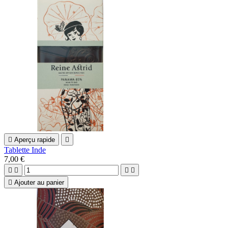

Aperçu rapide

Tablette Inde
7,00 €





Ajouter au panier