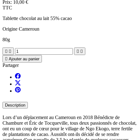
Prix:
10,00 €
TTC
Tablette chocolat au lait 55% cacao
Origine Cameroun
80g





Ajouter au panier
Partager
Description
Lors d’un déplacement au Cameroun en 2018 Bénédicte de
Chambure et Éric de Tocqueville, tous deux passionnés de chocolat,
ont eu un coup de cœur pour le village de Ngo Ekogo, terre fertile
de plantations de cacao. Aussitôt ont-ils décidé de se rendre
acquéreur d’un parcelle de 3,5 ha plantée de quelques cacaoyers.