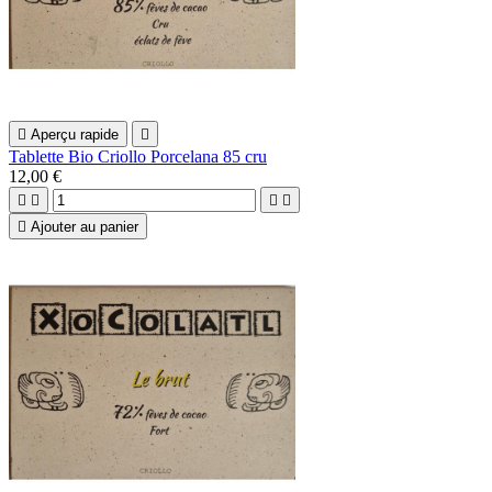

Aperçu rapide

Tablette Bio Criollo Porcelana 85 cru
12,00 €





Ajouter au panier