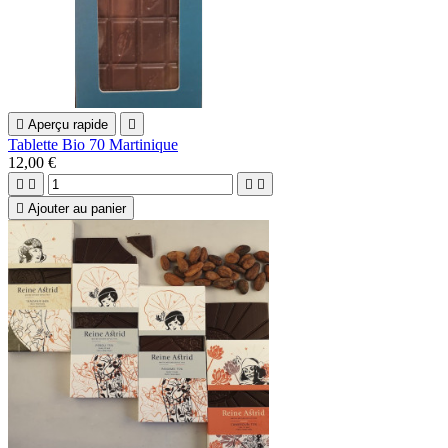

Aperçu rapide

Tablette Bio 70 Martinique
12,00 €





Ajouter au panier