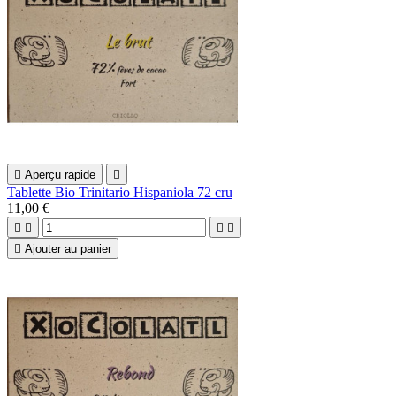

Aperçu rapide

Tablette Bio Trinitario Hispaniola 72 cru
11,00 €





Ajouter au panier