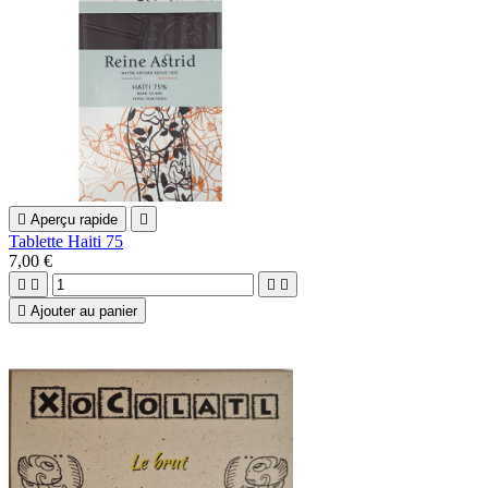

Aperçu rapide

Tablette Haiti 75
7,00 €





Ajouter au panier