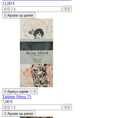
11,00 €





Ajouter au panier

Aperçu rapide

Tablette Pérou 75
7,00 €





Ajouter au panier