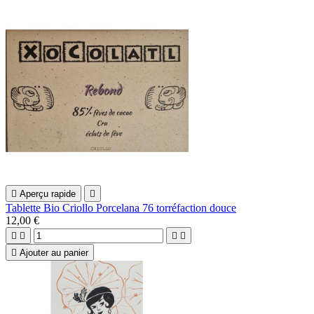

Aperçu rapide

Tablette Bio Criollo Porcelana 76 torréfaction douce
12,00 €





Ajouter au panier