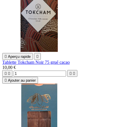

Aperçu rapide

Tablette Tokcham Noir 75 grué cacao
10,00 €





Ajouter au panier