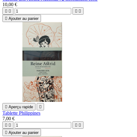
10,00 €





Ajouter au panier

Aperçu rapide

Tablette Philippines
7,00 €





Ajouter au panier