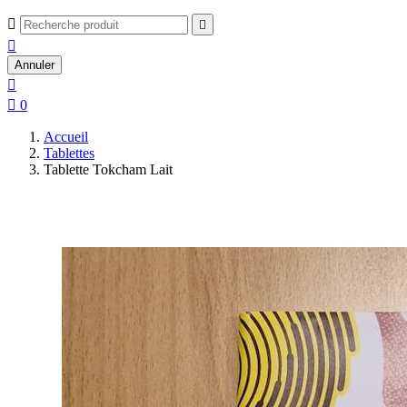



Annuler


0
Accueil
Tablettes
Tablette Tokcham Lait