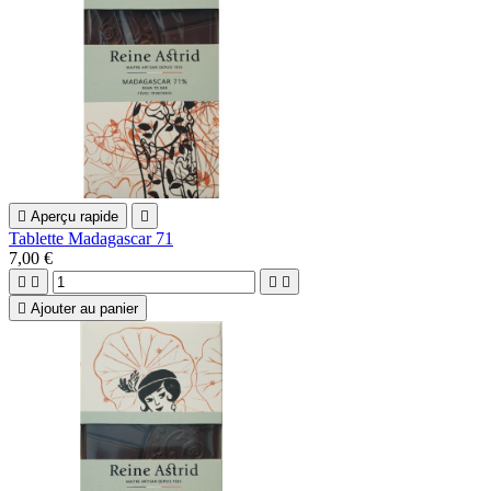

Aperçu rapide

Tablette Madagascar 71
7,00 €





Ajouter au panier