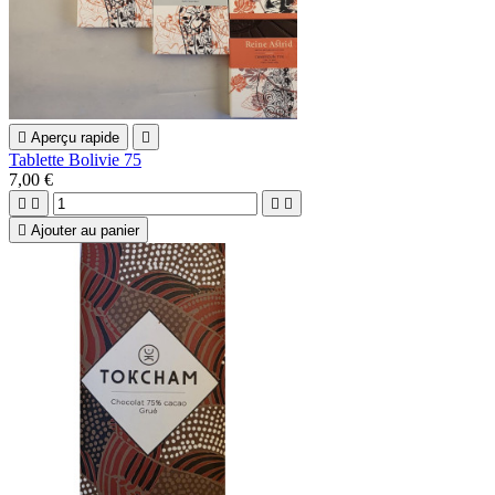

Aperçu rapide

Tablette Bolivie 75
7,00 €





Ajouter au panier