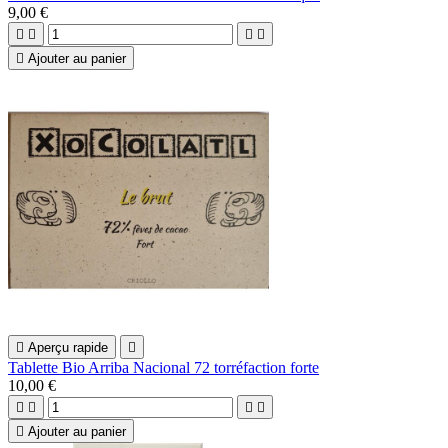
9,00 €





Ajouter au panier

Aperçu rapide

Tablette Bio Arriba Nacional 72 torréfaction forte
10,00 €





Ajouter au panier