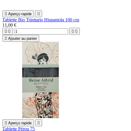

Aperçu rapide

Tablette Bio Trinitario Hispaniola 100 cru
11,00 €





Ajouter au panier

Aperçu rapide

Tablette Pérou 75