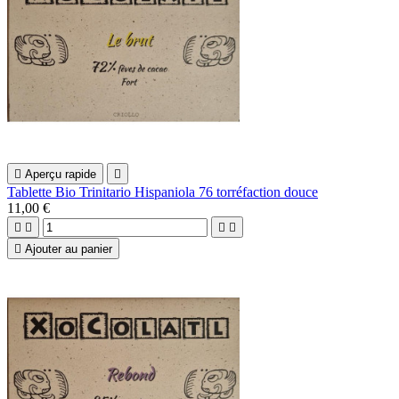

Aperçu rapide

Tablette Bio Trinitario Hispaniola 76 torréfaction douce
11,00 €





Ajouter au panier