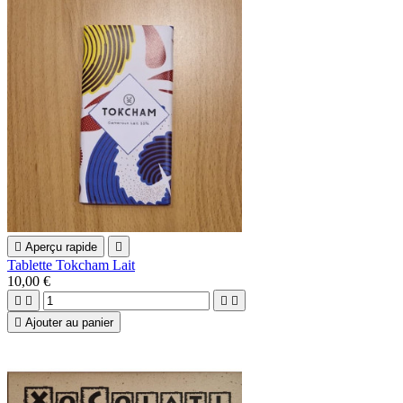

Aperçu rapide

Tablette Tokcham Lait
10,00 €





Ajouter au panier