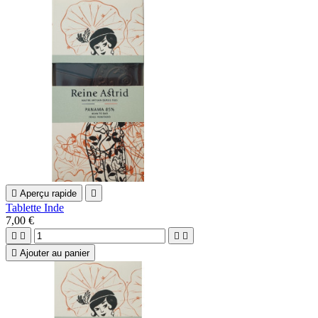

Aperçu rapide

Tablette Inde
7,00 €





Ajouter au panier