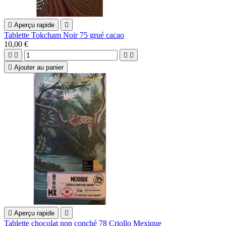

Aperçu rapide

Tablette Tokcham Noir 75 grué cacao
10,00 €





Ajouter au panier

Aperçu rapide

Tablette chocolat non conché 78 Criollo Mexique