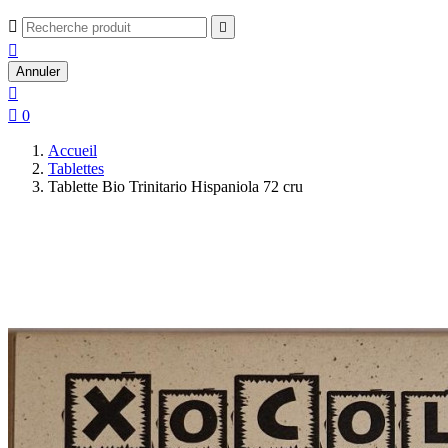



Annuler


0
Accueil
Tablettes
Tablette Bio Trinitario Hispaniola 72 cru