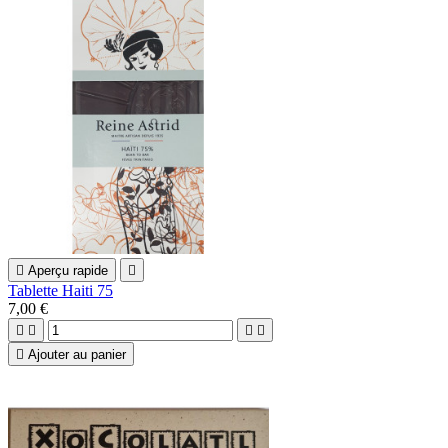

Aperçu rapide

Tablette Haiti 75
7,00 €





Ajouter au panier