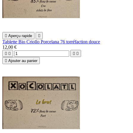

Aperçu rapide

Tablette Bio Criollo Porcelana 76 torréfaction douce
12,00 €





Ajouter au panier