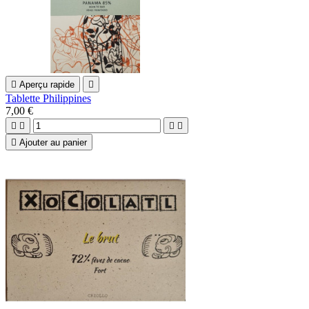

Aperçu rapide

Tablette Philippines
7,00 €





Ajouter au panier