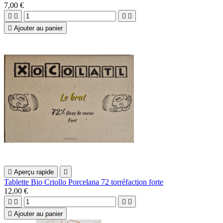
7,00 €





Ajouter au panier

Aperçu rapide

Tablette Bio Criollo Porcelana 72 torréfaction forte
12,00 €





Ajouter au panier