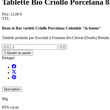
Tablette Bio Criollo Porcelana 8
Prix:
12,00 €
TTC
Bean to Bar variété Criollo Porcelana Colombie "la bonne"
Tablette produite par Xocolatl à Fontaine-lès-Clerval (Doubs) Betul





Ajouter au panier
Partager
Description
90g
85% cacao