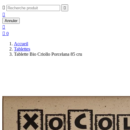



Annuler


0
Accueil
Tablettes
Tablette Bio Criollo Porcelana 85 cru